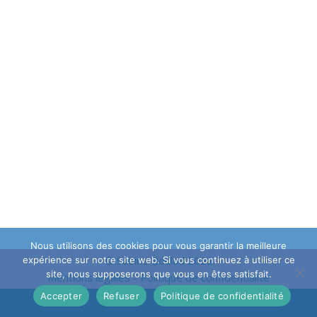
Nous utilisons des cookies pour vous garantir la meilleure
© Sabine Boulad 2022
expérience sur notre site web. Si vous continuez à utiliser ce
site, nous supposerons que vous en êtes satisfait.
Mentions légales
-
Politique de confidentialité
Accepter
Refuser
Politique de confidentialité
Neve
| Propulsé par
WordPress